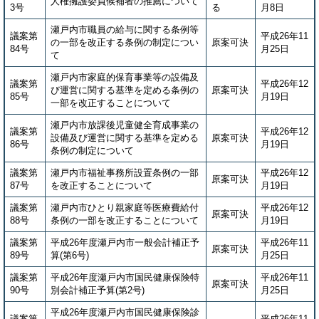
人権擁護委員候補者の推薦について
3号
る
月8日
瀬戸内市職員の給与に関する条例等
議案第
平成26年11
の一部を改正する条例の制定につい
原案可決
84号
月25日
て
瀬戸内市家庭的保育事業等の設備及
議案第
平成26年12
び運営に関する基準を定める条例の
原案可決
85号
月19日
一部を改正することについて
瀬戸内市放課後児童健全育成事業の
議案第
平成26年12
設備及び運営に関する基準を定める
原案可決
86号
月19日
条例の制定について
議案第
瀬戸内市福祉事務所設置条例の一部
平成26年12
原案可決
87号
を改正することについて
月19日
議案第
瀬戸内市ひとり親家庭等医療費給付
平成26年12
原案可決
88号
条例の一部を改正することについて
月19日
議案第
平成26年度瀬戸内市一般会計補正予
平成26年11
原案可決
89号
算(第6号)
月25日
議案第
平成26年度瀬戸内市国民健康保険特
平成26年11
原案可決
90号
別会計補正予算(第2号)
月25日
平成26年度瀬戸内市国民健康保険診
議案第
平成26年11