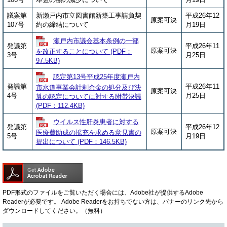
議案第
新瀬戸内市立図書館新築工事請負契
平成26年12
原案可決
107号
約の締結について
月19日
瀬戸内市議会基本条例の一部
発議第
平成26年11
原案可決
を改正することについて (PDF：
3号
月25日
97.5KB)
認定第13号平成25年度瀬戸内
発議第
平成26年11
市水道事業会計剰余金の処分及び決
原案可決
4号
月25日
算の認定についてに対する附帯決議
(PDF：112.4KB)
ウイルス性肝炎患者に対する
発議第
平成26年12
原案可決
医療費助成の拡充を求める意見書の
5号
月19日
提出について (PDF：146.5KB)
PDF形式のファイルをご覧いただく場合には、Adobe社が提供するAdobe
Readerが必要です。
Adobe Readerをお持ちでない方は、バナーのリンク先から
ダウンロードしてください。（無料）