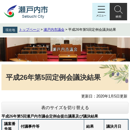
ペ
メ
ー
ニ
ジ
ュ
の
ー
先
を
トップページ
>
瀬戸内市議会
>
平成26年第5回定例会議決結果
現在地
頭
飛
で
ば
す
し
。
て
本
文
本
へ
文
平成26年第5回定例会議決結果
更新日：2020年1月5日更新
表のサイズを切り替える
平成26年第5回瀬戸内市議会定例会提出議案及び議決結果
議案番
付議事件等
結果
議決月日
号等