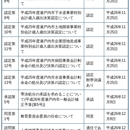
8号
月25日
て
認定第
平成25年度瀬戸内市下水道事業特別
平成26年11
認定
9号
会計歳入歳出決算認定について
月25日
認定第
平成25年度瀬戸内市土地開発事業特
平成26年11
認定
10号
別会計歳入歳出決算認定について
月25日
平成25年度瀬戸内市企業団地造成事
認定第
平成26年11
業特別会計歳入歳出決算認定につい
認定
11号
月25日
て
認定第
平成25年度瀬戸内市病院事業会計剰
平成26年11
認定
12号
余金の処分及び決算の認定について
月25日
認定
認定第
平成25年度瀬戸内市水道事業会計剰
平成26年11
附帯決議
13号
余金の処分及び決算の認定について
月25日
あり
専決処分の承認を求めることについ
承認第
平成26年12
て(平成26年度瀬戸内市一般会計補
承認
5号
月8日
正予算(第5号))
同意第
平成26年12
教育委員会委員の任命について
同意
1号
月8日
諮問第
適任であ
平成26年12