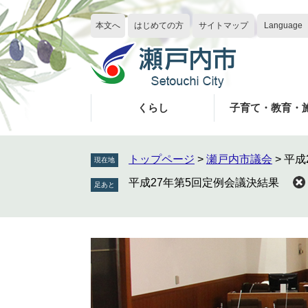
ペ
メ
ー
ニ
本文へ
はじめての方
サイトマップ
Language
ジ
ュ
の
ー
先
を
頭
飛
で
ば
くらし
子育て・教育・
す
し
。
て
本
トップページ
>
瀬戸内市議会
>
平成
現在地
文
平成27年第5回定例会議決結果
へ