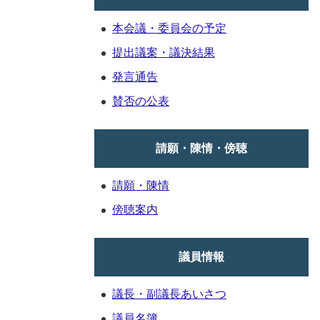
本会議・委員会の予定
提出議案・議決結果
発言通告
賛否の公表
請願・陳情・傍聴
請願・陳情
傍聴案内
議員情報
議長・副議長あいさつ
議員名簿