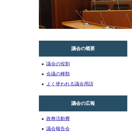
議会の概要
議会の役割
会議の種類
よく使われる議会用語
議会の広報
政務活動費
議会報告会