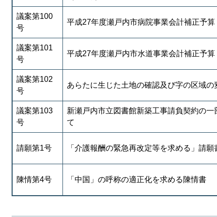
議案第100
平成27年度瀬戸内市病院事業会計補正予算
号
議案第101
平成27年度瀬戸内市水道事業会計補正予算
号
議案第102
あらたに生じた土地の確認及び字の区域の
号
議案第103
新瀬戸内市立図書館新築工事請負契約の一
号
て
請願第1号
「介護報酬の緊急再改定等を求める」請願
陳情第4号
「中国」の呼称の適正化を求める陳情書