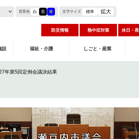
拡大
白
黒
青
標準
背景色
文字
サイズ
防災情報
熱中症対策
休日・夜
施設
福祉・介護
しごと・産業
27年第5回定例会議決結果