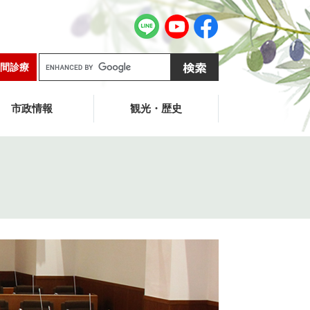
G
間診療
o
o
g
市政情報
観光・歴史
l
e
カ
ス
タ
ム
検
索