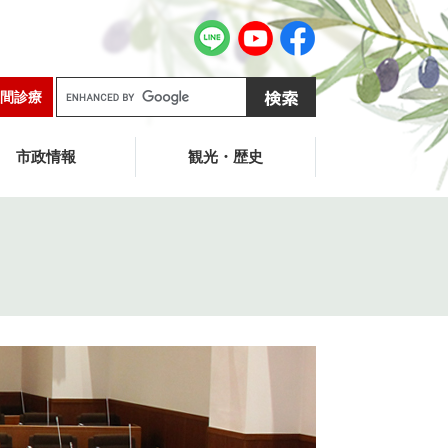
G
間診療
o
o
g
市政情報
観光・歴史
l
e
カ
ス
タ
ム
検
索