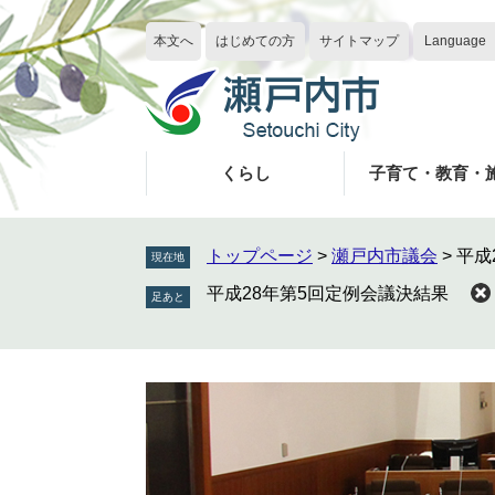
ペ
メ
ー
ニ
本文へ
はじめての方
サイトマップ
Language
ジ
ュ
の
ー
先
を
頭
飛
で
ば
くらし
子育て・教育・
す
し
。
て
本
トップページ
>
瀬戸内市議会
>
平成
現在地
文
平成28年第5回定例会議決結果
へ