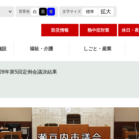
拡大
白
黒
青
標準
背景色
文字
サイズ
防災情報
熱中症対策
休日・夜
施設
福祉・介護
しごと・産業
28年第5回定例会議決結果