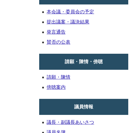
本会議・委員会の予定
提出議案・議決結果
発言通告
賛否の公表
請願・陳情・傍聴
請願・陳情
傍聴案内
議員情報
議長・副議長あいさつ
議員名簿