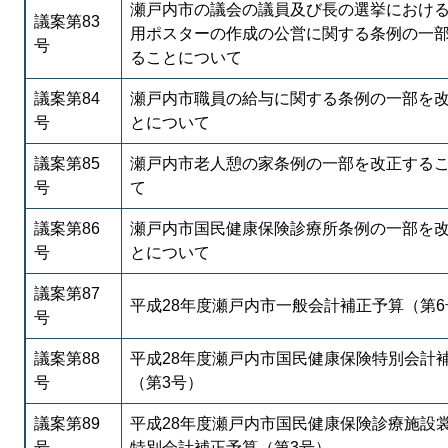
瀬戸内市の議会の議員及び長の選挙におけ
議案第83
用ポスターの作成の公営に関する条例の一
号
ることについて
議案第84
瀬戸内市職員の給与に関する条例の一部を
号
とについて
議案第85
瀬戸内市老人憩の家条例の一部を改正する
号
て
議案第86
瀬戸内市国民健康保険診療所条例の一部を
号
とについて
議案第87
平成28年度瀬戸内市一般会計補正予算（第6
号
議案第88
平成28年度瀬戸内市国民健康保険特別会計
号
（第3号）
議案第89
平成28年度瀬戸内市国民健康保険診療施設
号
特別会計補正予算（第3号）