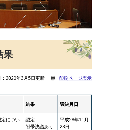
結果
：2020年3月5日更新
印刷ページ表示
結果
議決月日
認定につい
認定
平成28年11月
附帯決議あり
28日