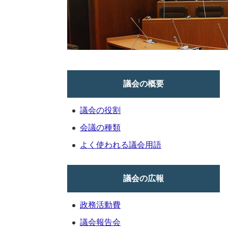
議会の概要
議会の役割
会議の種類
よく使われる議会用語
議会の広報
政務活動費
議会報告会