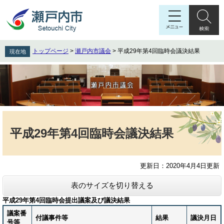
ペ
メ
ー
ニ
ジ
ュ
の
ー
先
を
トップページ
>
瀬戸内市議会
>
平成29年第4回臨時会議決結果
現在地
頭
飛
で
ば
す
し
。
て
本
文
本
へ
文
平成29年第4回臨時会議決結果
更新日：2020年4月4日更新
表のサイズを切り替える
平成29年第4回臨時会提出議案及び議決結果
議案番
付議事件等
結果
議決月日
号等