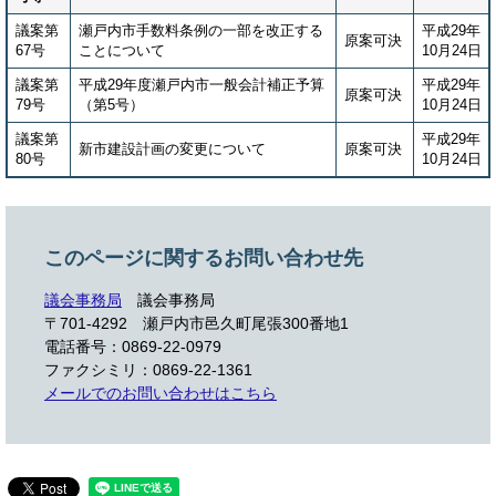
議案第
瀬戸内市手数料条例の一部を改正する
平成29年
原案可決
67号
ことについて
10月24日
議案第
平成29年度瀬戸内市一般会計補正予算
平成29年
原案可決
79号
（第5号）
10月24日
議案第
平成29年
新市建設計画の変更について
原案可決
80号
10月24日
このページに関するお問い合わせ先
議会事務局
議会事務局
〒701-4292
瀬戸内市邑久町尾張300番地1
電話番号：0869-22-0979
ファクシミリ：0869-22-1361
メールでのお問い合わせはこちら