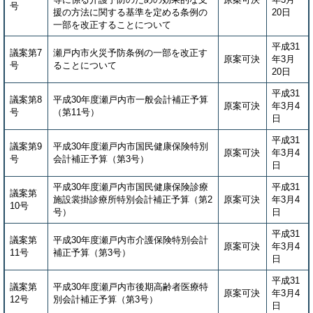
号
援の方法に関する基準を定める条例の
20日
一部を改正することについて
平成31
議案第7
瀬戸内市火災予防条例の一部を改正す
原案可決
年3月
号
ることについて
20日
平成31
議案第8
平成30年度瀬戸内市一般会計補正予算
原案可決
年3月4
号
（第11号）
日
平成31
議案第9
平成30年度瀬戸内市国民健康保険特別
原案可決
年3月4
号
会計補正予算（第3号）
日
平成30年度瀬戸内市国民健康保険診療
平成31
議案第
施設裳掛診療所特別会計補正予算（第2
原案可決
年3月4
10号
号）
日
平成31
議案第
平成30年度瀬戸内市介護保険特別会計
原案可決
年3月4
11号
補正予算（第3号）
日
平成31
議案第
平成30年度瀬戸内市後期高齢者医療特
原案可決
年3月4
12号
別会計補正予算（第3号）
日