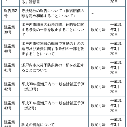
る」請願書
20日
報告第2
専決処分の報告について（損害賠償の
－
号
額を定め和解することについて）
瀬戸内市職員の勤務時間、休暇等に関
平成31
議案第
する条例の一部を改正することについ
原案可決
年3月
39号
て
20日
瀬戸内市特別職の職員で常勤のものの
平成31
議案第
給与及び旅費に関する条例の一部を改
原案可決
年3月
40号
正することについて
20日
平成31
議案第
瀬戸内市火災予防条例の一部を改正す
原案可決
年3月
41号
ることについて
20日
平成31
議案第
平成30年度瀬戸内市一般会計補正予算
原案可決
年3月
42号
（第13号）
20日
平成31
議案第
平成31年度瀬戸内市一般会計補正予算
原案可決
年3月
43号
（第2号）
20日
平成31
議案第
訴えの提起について
原案可決
年3月