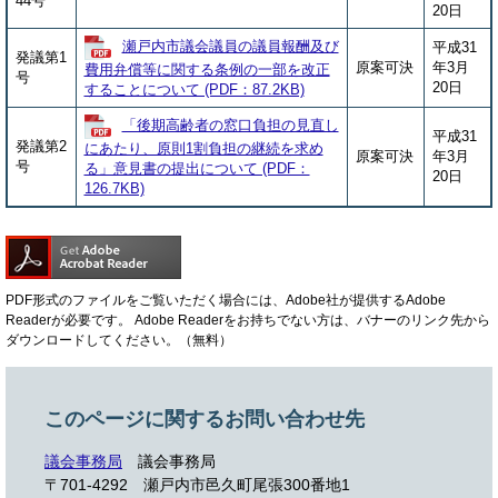
44号
20日
瀬戸内市議会議員の議員報酬及び
平成31
発議第1
原案可決
年3月
費用弁償等に関する条例の一部を改正
号
20日
することについて (PDF：87.2KB)
「後期高齢者の窓口負担の見直し
平成31
発議第2
にあたり、原則1割負担の継続を求め
原案可決
年3月
号
る」意見書の提出について (PDF：
20日
126.7KB)
PDF形式のファイルをご覧いただく場合には、Adobe社が提供するAdobe
Readerが必要です。
Adobe Readerをお持ちでない方は、バナーのリンク先から
ダウンロードしてください。（無料）
このページに関するお問い合わせ先
議会事務局
議会事務局
〒701-4292
瀬戸内市邑久町尾張300番地1