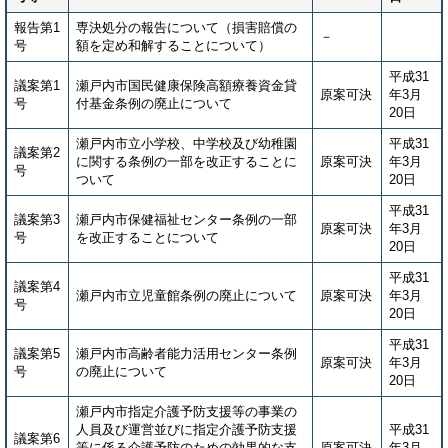
報告第1
専決処分の報告について（損害賠償の
－
号
額を定め和解することについて）
平成31
議案第1
瀬戸内市国民健康保険高額療養資金貸
原案可決
年3月
号
付基金条例の廃止について
20日
瀬戸内市立小学校、中学校及び幼稚園
平成31
議案第2
に関する条例の一部を改正することに
原案可決
年3月
号
ついて
20日
平成31
議案第3
瀬戸内市保健福祉センター条例の一部
原案可決
年3月
号
を改正することについて
20日
平成31
議案第4
瀬戸内市立児童館条例の廃止について
原案可決
年3月
号
20日
平成31
議案第5
瀬戸内市高齢者能力活用センター条例
原案可決
年3月
号
の廃止について
20日
瀬戸内市指定介護予防支援等の事業の
人員及び運営並びに指定介護予防支援
平成31
議案第6
等に係る介護予防のための効果的な支
原案可決
年3月