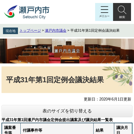
ペ
メ
ー
ニ
ジ
ュ
の
ー
先
を
トップページ
>
瀬戸内市議会
>
平成31年第1回定例会議決結果
現在地
頭
飛
で
ば
す
し
。
て
本
文
本
へ
文
平成31年第1回定例会議決結果
更新日：2020年6月1日更新
表のサイズを切り替える
平成31年第1回瀬戸内市議会定例会提出議案及び議決結果一覧表
議案番
議決月
付議事件等
結果
号等
日