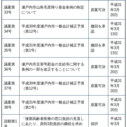
平成31
議案第
瀬戸内市山鳥毛里帰り基金条例の制定
原案可決
年3月
33号
について
20日
平成31
議案第
平成30年度瀬戸内市一般会計補正予算
撤回を承
年3月
34号
（第12号）
認
13日
平成31
議案第
平成31年度瀬戸内市一般会計補正予算
撤回を承
年3月
35号
（第1号）
認
13日
平成31
議案第
瀬戸内市災害弔慰金の支給等に関する
原案可決
年3月
36号
条例の一部を改正することについて
20日
平成31
議案第
平成30年度瀬戸内市一般会計補正予算
原案可決
年3月
37号
（第12号）
20日
平成31
議案第
平成31年度瀬戸内市一般会計補正予算
原案可決
年3月
38号
（第1号）
20日
「後期高齢者医療の窓口負担の見直し
平成31
請願第1
にあたり、原則1割負担の継続を求め
採択
年3月
号