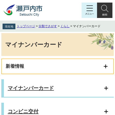
ペ
メ
ー
ニ
ジ
ュ
の
ー
先
を
トップページ
>
分類でさがす
>
くらし
>
マイナンバーカード
現在地
頭
飛
で
ば
本
す
し
文
マイナンバーカード
。
て
本
文
へ
新着情報
マイナンバーカード
コンビニ交付