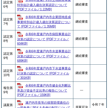
認定第
継続審査
特別会計歳入歳出決算認定について
6号
[PDFファイル／1.22MB]
令和6年度瀬戸内市企業団地造成
認定第
継続審査
事業特別会計歳入歳出決算認定につい
7号
て [PDFファイル／1.35MB]
令和6年度瀬戸内市病院事業会計
認定第
継続審査
決算の認定について [PDFファイル／
8号
604KB]
令和6年度瀬戸内市水道事業会計
認定第
継続審査
決算の認定について [PDFファイル／
9号
689KB]
令和6年度瀬戸内市下水道事業会
認定第
継続審査
計決算の認定について [PDFファイル
10号
／301KB]
令和6年度瀬戸内市健全化判断比
報告第
―
率及び資金不足比率の報告について
9号
[PDFファイル／159KB]
瀬戸内市長等の損害賠償責任の
令和７年
議案第
原案可決
一部免責に関する条例の制定について