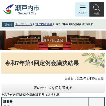
ペ
メ
ー
ニ
ジ
ュ
の
ー
先
を
トップページ
>
瀬戸内市議会
>
令和7年第4回定例会議決結果
現在地
頭
飛
で
ば
す
し
。
て
本
文
本
へ
文
令和7年第4回定例会議決結果
更新日：2025年9月30日更新
表のサイズを切り替える
令和7年第4回定例会提出議案及び議決結果
議案番