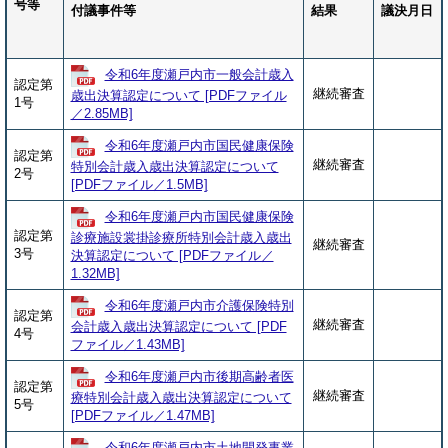
号等
付議事件等
結果
議決月日
令和6年度瀬戸内市一般会計歳入
認定第
継続審査
歳出決算認定について [PDFファイル
1号
／2.85MB]
令和6年度瀬戸内市国民健康保険
認定第
継続審査
特別会計歳入歳出決算認定について
2号
[PDFファイル／1.5MB]
令和6年度瀬戸内市国民健康保険
認定第
診療施設裳掛診療所特別会計歳入歳出
継続審査
3号
決算認定について [PDFファイル／
1.32MB]
令和6年度瀬戸内市介護保険特別
認定第
継続審査
会計歳入歳出決算認定について [PDF
4号
ファイル／1.43MB]
令和6年度瀬戸内市後期高齢者医
認定第
継続審査
療特別会計歳入歳出決算認定について
5号
[PDFファイル／1.47MB]
令和6年度瀬戸内市土地開発事業