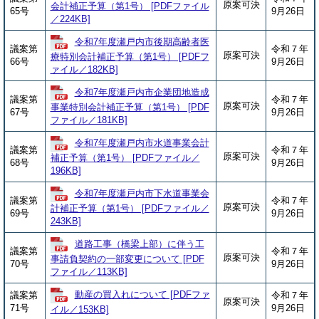
原案可決
会計補正予算（第1号） [PDFファイル
65号
9月26日
／224KB]
令和7年度瀬戸内市後期高齢者医
議案第
令和７年
原案可決
療特別会計補正予算（第1号） [PDFフ
66号
9月26日
ァイル／182KB]
令和7年度瀬戸内市企業団地造成
議案第
令和７年
原案可決
事業特別会計補正予算（第1号） [PDF
67号
9月26日
ファイル／181KB]
令和7年度瀬戸内市水道事業会計
議案第
令和７年
原案可決
補正予算（第1号） [PDFファイル／
68号
9月26日
196KB]
令和7年度瀬戸内市下水道事業会
議案第
令和７年
原案可決
計補正予算（第1号） [PDFファイル／
69号
9月26日
243KB]
道路工事（橋梁上部）に伴う工
議案第
令和７年
原案可決
事請負契約の一部変更について [PDF
70号
9月26日
ファイル／113KB]
動産の買入れについて [PDFファ
議案第
令和７年
原案可決
71号
9月26日
イル／153KB]