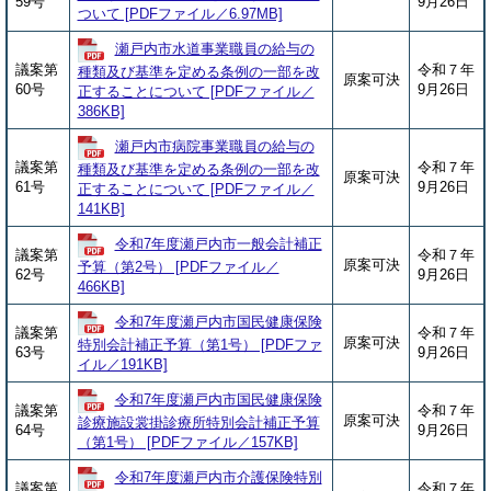
59号
9月26日
ついて [PDFファイル／6.97MB]
瀬戸内市水道事業職員の給与の
議案第
令和７年
種類及び基準を定める条例の一部を改
原案可決
60号
9月26日
正することについて [PDFファイル／
386KB]
瀬戸内市病院事業職員の給与の
議案第
令和７年
種類及び基準を定める条例の一部を改
原案可決
61号
9月26日
正することについて [PDFファイル／
141KB]
令和7年度瀬戸内市一般会計補正
議案第
令和７年
原案可決
予算（第2号） [PDFファイル／
62号
9月26日
466KB]
令和7年度瀬戸内市国民健康保険
議案第
令和７年
原案可決
特別会計補正予算（第1号） [PDFファ
63号
9月26日
イル／191KB]
令和7年度瀬戸内市国民健康保険
議案第
令和７年
原案可決
診療施設裳掛診療所特別会計補正予算
64号
9月26日
（第1号） [PDFファイル／157KB]
令和7年度瀬戸内市介護保険特別
議案第
令和７年