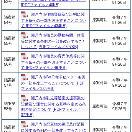
53号
9月26日
[PDFファイル／40KB]
瀬戸内市印鑑登録及び証明に関
議案第
令和７年
原案可決
する条例の一部を改正することについ
54号
9月26日
て [PDFファイル／434KB]
瀬戸内市職員の勤務時間、休暇
議案第
令和７年
原案可決
等に関する条例の一部を改正すること
55号
9月26日
について [PDFファイル／397KB]
瀬戸内市職員の育児休業等に関
議案第
令和７年
原案可決
する条例の一部を改正することについ
56号
9月26日
て [PDFファイル／467KB]
瀬戸内市B&G海洋センター条例
議案第
令和７年
原案可決
の一部を改正することについて [PDF
57号
9月26日
ファイル／1.09MB]
瀬戸内市乳児等通園支援事業の
議案第
令和７年
設備及び運営に関する基準を定める条
原案可決
58号
9月26日
例の制定について [PDFファイル／
377KB]
瀬戸内市廃棄物の処理及び清掃
議案第
令和７年
原案可決
に関する条例の一部を改正することに