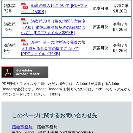
動産の買入れについて [PDFファ
議案第
令和７年
原案可決
72号
9月26日
イル／153KB
］
議案第73号（邑久地区市営住宅
議案第
令和７年
原案可決
（A棟）建替工事請負契約の締結につ
73号
9月26日
いて） [PDFファイル／389KB]
厚生年金への地方議会議員の加
発議第
令和７年
原案可決
入を求める意見書の提出について
5号
9月26日
[PDFファイル／79KB]
PDF形式のファイルをご覧いただく場合には、Adobe社が提供するAdobe
Readerが必要です。
Adobe Readerをお持ちでない方は、バナーのリンク先から
ダウンロードしてください。（無料）
このページに関するお問い合わせ先
議会事務局
議会事務局
〒701-4292
瀬戸内市邑久町尾張300番地1