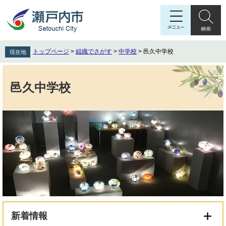
ペ
メ
ー
ニ
ジ
ュ
の
ー
先
を
トップページ
>
組織でさがす
>
中学校
>
邑久中学校
現在地
頭
飛
で
ば
本
す
し
文
邑久中学校
。
て
本
文
へ
新着情報