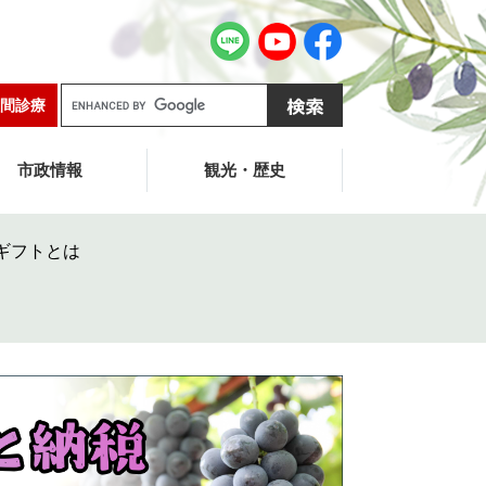
G
間診療
o
o
g
市政情報
観光・歴史
l
e
カ
ギフトとは
ス
タ
ム
検
索