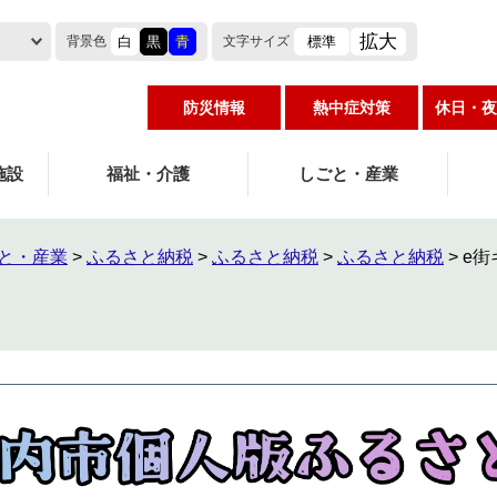
拡大
白
黒
青
標準
背景色
文字
サイズ
防災情報
熱中症対策
休日・夜
施設
福祉・介護
しごと・産業
と・産業
>
ふるさと納税
>
ふるさと納税
>
ふるさと納税
>
e街