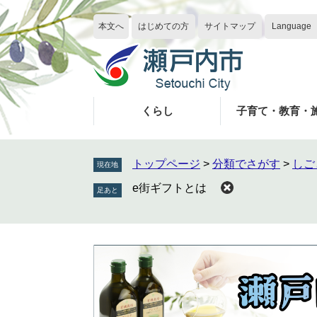
ペ
メ
ー
ニ
本文へ
はじめての方
サイトマップ
Language
ジ
ュ
の
ー
先
を
頭
飛
で
ば
くらし
子育て・教育・
す
し
。
て
本
トップページ
>
分類でさがす
>
しご
現在地
文
e街ギフトとは
へ