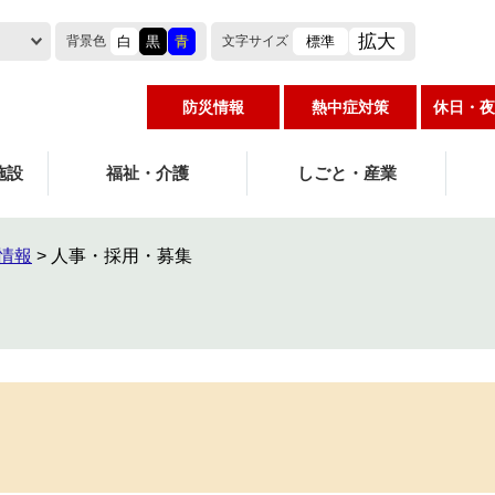
拡大
白
黒
青
標準
背景色
文字
サイズ
防災情報
熱中症対策
休日・夜
施設
福祉・介護
しごと・産業
情報
>
人事・採用・募集