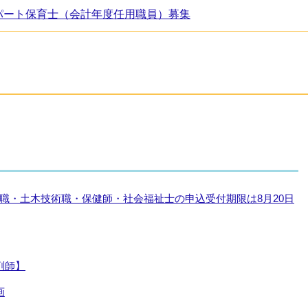
パート保育士（会計年度任用職員）募集
職・土木技術職・保健師・社会福祉士の申込受付期限は8月20日
剤師】
画