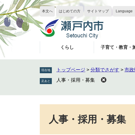
ペ
メ
ー
ニ
本文へ
はじめての方
サイトマップ
Language
ジ
ュ
の
ー
先
を
頭
飛
で
ば
くらし
子育て・教育・
す
し
。
て
本
トップページ
>
分類でさがす
>
市政
現在地
文
人事・採用・募集
へ
本
文
人事・採用・募集