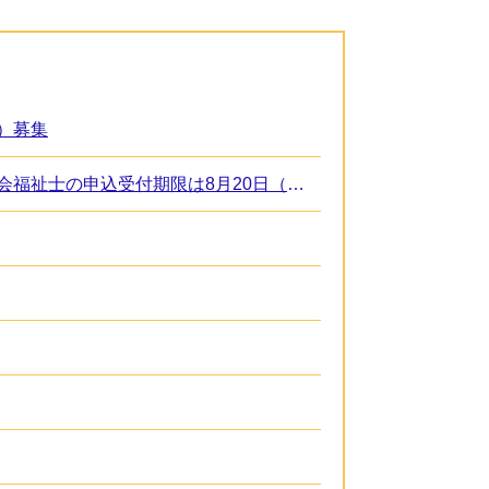
）募集
職員採用情報～瀬戸内市職員募集中 一般事務職・土木技術職・保健師・社会福祉士の申込受付期限は8月20日（木曜日）です！～