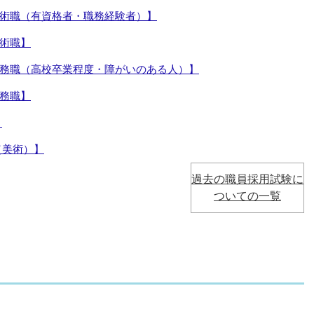
術職（有資格者・職務経験者）】
術職】
務職（高校卒業程度・障がいのある人）】
務職】
】
（美術）】
過去の職員採用試験に
ついての一覧