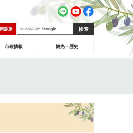
G
間診療
o
o
g
市政情報
観光・歴史
l
e
カ
ス
タ
ム
検
索