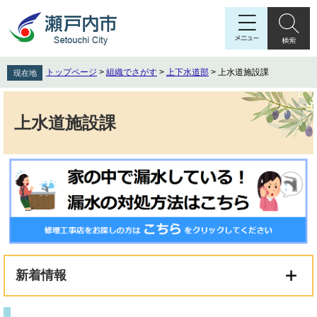
ペ
メ
ー
ニ
ジ
ュ
の
ー
先
を
トップページ
>
組織でさがす
>
上下水道部
>
上水道施設課
現在地
頭
飛
で
ば
本
す
し
文
上水道施設課
。
て
本
文
へ
新着情報