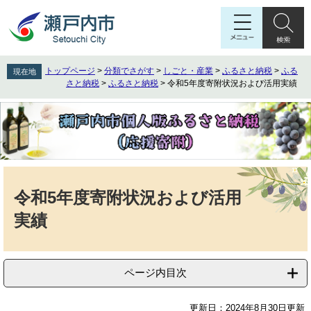
ペ
メ
ー
ニ
ジ
ュ
の
ー
先
を
トップページ
>
分類でさがす
>
しごと・産業
>
ふるさと納税
>
ふる
現在地
頭
飛
さと納税
>
ふるさと納税
>
令和5年度寄附状況および活用実績
で
ば
す
し
。
て
本
文
へ
本
文
令和5年度寄附状況および活用
実績
ページ内目次
更新日：2024年8月30日更新