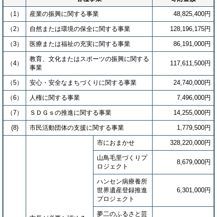
（1）
産業の振興に関する事業
48,825,400円
（2）
自然または環境の保全に関する事業
128,196,175円
（3）
医療または福祉の充実に関する事業
86,191,000円
教育、文化またはスポーツの振興に関する
（4）
117,611,500円
事業
（5）
安心・安全なまちづくりに関する事業
24,740,000円
（6）
人権に関する事業
7,496,000円
（7）
ＳＤＧｓの推進に関する事業
14,255,000円
(8)
市民活動団体の支援に関する事業
1,779,500円
市におまかせ
328,220,000円
山鳥毛里づくりプ
8,679,000円
ロジェクト
ハンセン病療養所
世界遺産登録推進
6,301,000円
プロジェクト
夢二のふるさと芸