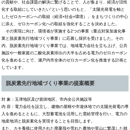
の貢献や、社会課題の解決に繋げることで、人が集まり、経済が活性
化する取組にしていきたい”という思いのもと、「太陽光発電を軸と
したゼロカーボンへの取組（経済×社会×環境）」をまちづくりの中心
に添え、ゼロカーボン化への取組を強化することを決めました。
その実現に向け、環境省が実施する2つの事業（重点対策加速化事
業と脱炭素先行地域づくり事業）に応募し採択を受けました。その
内、脱炭素先行地域づくり事業では、地域電力会社を立ち上げ、公共
施設や一般家庭の二酸化炭素排出の大半を占める電力のゼロカーボン
化を進めることで、瀬戸内市全体のゼロカーボン化を推進する計画と
しています。
​​脱炭素先行地域づくり事業の提案概要
対 象：玉津地区及び裳掛地区、市内全公共施設等
内 容：電力会社を設立し、建物の屋根や市遊休地での太陽光発電の導
入を進めるとともに、大型蓄電池を活用した需給管理を行い、電力の
地産地消と脱炭素化を実現することを目指します。
また、カキ養殖に使用された廃棄筏や荒れた農地や里山に繁茂した雑