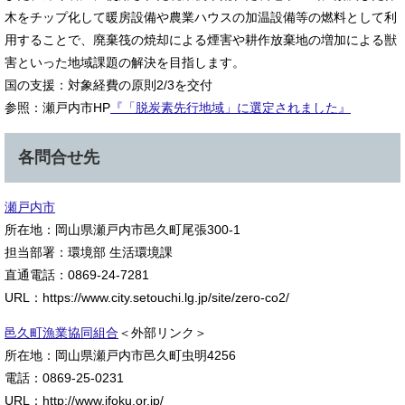
木をチップ化して暖房設備や農業ハウスの加温設備等の燃料として利
用することで、廃棄筏の焼却による煙害や耕作放棄地の増加による獣
害といった地域課題の解決を目指します。
国の支援：対象経費の原則2/3を交付
参照：瀬戸内市HP
『「脱炭素先行地域」に選定されました』
各問合せ先
瀬戸内市
所在地：岡山県瀬戸内市邑久町尾張300-1
担当部署：環境部 生活環境課
直通電話：0869-24-7281
URL：https://www.city.setouchi.lg.jp/site/zero-co2/
邑久町漁業協同組合
＜外部リンク＞
所在地：岡山県瀬戸内市邑久町虫明4256
電話：0869-25-0231
URL：http://www.jfoku.or.jp/