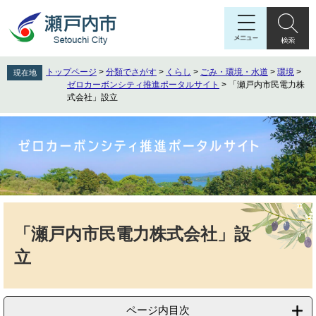
ペ
メ
ー
ニ
ジ
ュ
の
ー
先
を
トップページ
>
分類でさがす
>
くらし
>
ごみ・環境・水道
>
環境
>
現在地
頭
飛
ゼロカーボンシティ推進ポータルサイト
>
「瀬戸内市民電力株
で
ば
式会社」設立
す
し
。
て
本
文
へ
本
文
「瀬戸内市民電力株式会社」設
立
ページ内目次