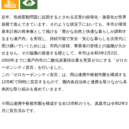
近年、気候変動問題に起因するとされる災害の頻発化・激甚化が世界
規模で進んできています。そのような状況下においても、本市が環境
基本計画の将来像として掲げる「豊かな自然と快適な暮らしが調和す
るまち瀬戸内」を実現し、持続可能で安全・安心な暮らしを次世代に
受け継いでいくためには、市民の皆様、事業者の皆様との協働が欠か
せません。その協働の推進する礎として、本市は令和3年2月2日、
2050年までに瀬戸内市の二酸化炭素排出量を実質ゼロにする「ゼロカ
ーボンシティ宣言」を行いました。
この「ゼロカーボンシティ宣言」は、岡山連携中枢都市圏を構成する
12市町で同時に宣言するもので、圏内各自治体と連携を取りながら具
体的な取り組みを進めていきます。
※岡山連携中枢都市圏を構成する全13市町のうち、真庭市は令和2年3
月に宣言済みです。