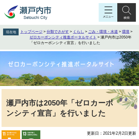
ペ
メ
ー
ニ
ジ
ュ
の
ー
先
を
トップページ
>
分類でさがす
>
くらし
>
ごみ・環境・水道
>
環境
>
現在地
頭
飛
ゼロカーボンシティ推進ポータルサイト
>
瀬戸内市は2050年
で
ば
「ゼロカーボンシティ宣言」を行いました
す
し
。
て
本
文
へ
本
文
瀬戸内市は2050年「ゼロカーボ
ンシティ宣言」を行いました
更新日：2021年2月2日更新