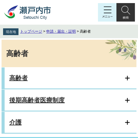
ペ
メ
ー
ニ
ジ
ュ
の
ー
先
を
トップページ
>
申請・届出・証明
>
高齢者
現在地
頭
飛
で
ば
本
す
し
文
高齢者
。
て
本
文
へ
高齢者
後期高齢者医療制度
介護