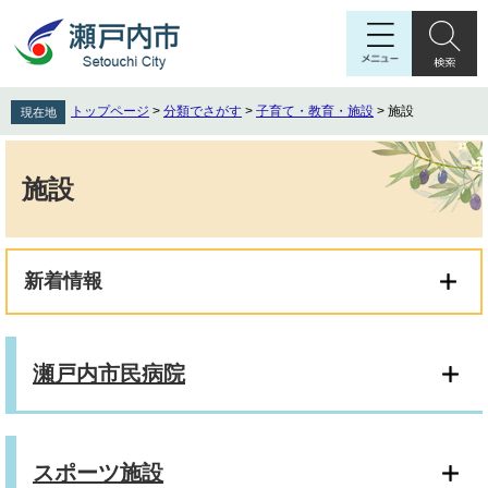
ペ
メ
ー
ニ
ジ
ュ
の
ー
先
を
トップページ
>
分類でさがす
>
子育て・教育・施設
>
施設
現在地
頭
飛
で
ば
本
す
し
文
施設
。
て
本
文
へ
新着情報
瀬戸内市民病院
スポーツ施設