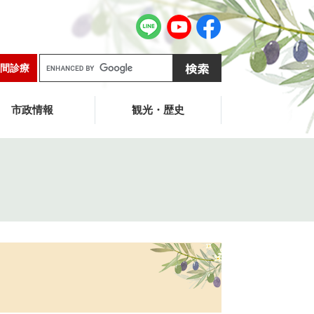
G
間診療
o
o
g
市政情報
観光・歴史
l
e
カ
ス
タ
ム
検
索