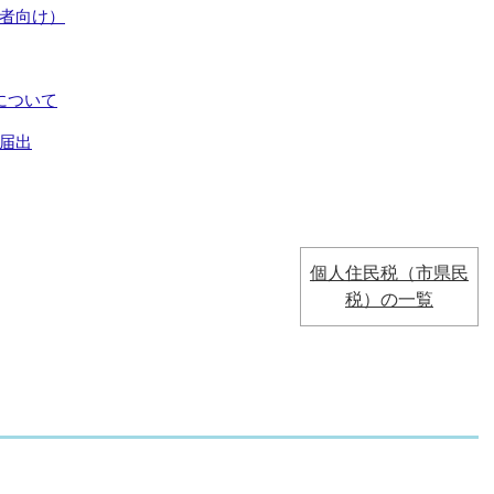
者向け）
について
届出
個人住民税（市県民
税）の一覧