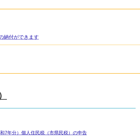
の納付ができます
）
令和7年分）個人住民税（市県民税）の申告