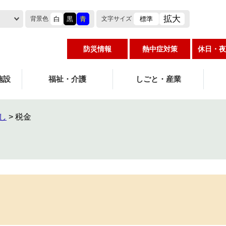
拡大
白
黒
青
標準
背景色
文字
サイズ
防災情報
熱中症対策
休日・夜
施設
福祉・介護
しごと・産業
し
>
税金