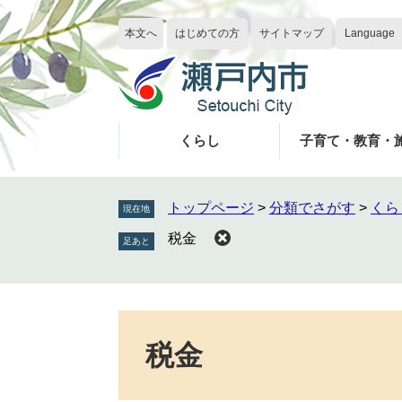
ペ
メ
ー
ニ
本文へ
はじめての方
サイトマップ
Language
ジ
ュ
の
ー
先
を
頭
飛
で
ば
くらし
子育て・教育・
す
し
。
て
本
トップページ
>
分類でさがす
>
くら
現在地
文
税金
へ
本
文
税金