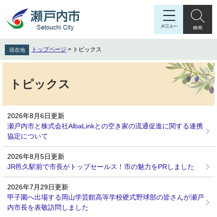
ペ
メ
ー
ニ
ジ
ュ
の
ー
先
を
トップページ
>
トピックス
現在地
頭
飛
で
ば
本
す
し
文
トピックス
。
て
本
文
2026年8月6日更新
へ
瀬戸内市と株式会社AlbaLinkとの空き家の流通促進に関する連携
協定について
2026年8月5日更新
JR邑久駅前で市長がトップセールス！市の魅力をPRしました
2026年7月29日更新
甲子園へ出場する岡山学芸館高等学校硬式野球部の皆さんが瀬戸
内市長を表敬訪問しました