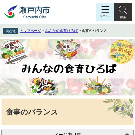
ペ
メ
ー
ニ
ジ
ュ
の
ー
先
を
トップページ
>
みんなの食育ひろば
>
食事のバランス
現在地
頭
飛
で
ば
す
し
。
て
本
文
へ
本
文
食事のバランス
ページ内目次