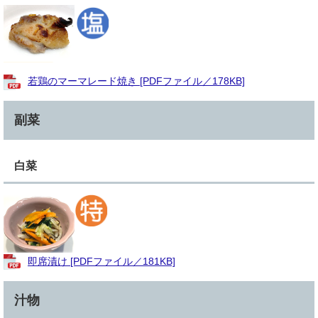
若鶏のマーマレード焼き [PDFファイル／178KB]
副菜
白菜
即席漬け [PDFファイル／181KB]
汁物