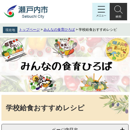
ペ
メ
ー
ニ
ジ
ュ
の
ー
先
を
トップページ
>
みんなの食育ひろば
>
学校給食おすすめレシピ
現在地
頭
飛
で
ば
す
し
。
て
本
文
へ
本
文
学校給食おすすめレシピ
ページ内目次