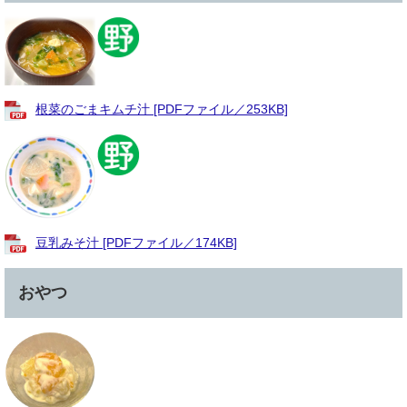
根菜のごまキムチ汁 [PDFファイル／253KB]
豆乳みそ汁 [PDFファイル／174KB]
おやつ