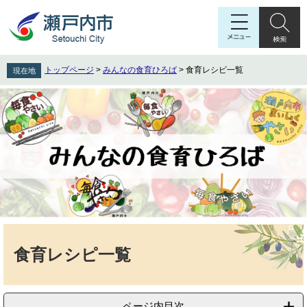
ペ
メ
ー
ニ
ジ
ュ
の
ー
先
を
トップページ
>
みんなの食育ひろば
>
食育レシピ一覧
現在地
頭
飛
で
ば
す
し
。
て
本
文
へ
本
文
食育レシピ一覧
ページ内目次