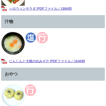
ハロウィンサラダ [PDFファイル／186KB]
汁物
にんじんと大根の白みそ汁 [PDFファイル／164KB]
おやつ