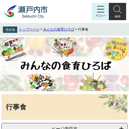
ペ
メ
ー
ニ
ジ
ュ
の
ー
先
を
トップページ
>
みんなの食育ひろば
>
行事食
現在地
頭
飛
で
ば
す
し
。
て
本
文
へ
本
文
行事食
ページ内目次