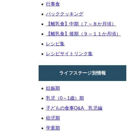
行事食
パッククッキング
【離乳食】中期（７～８か月頃）
【離乳食】後期（９～１１か月頃）
レシピ集
レシピサイトリンク集
ライフステージ別情報
妊娠期
乳児（0～1歳）期
子どもの食事Q&A 乳児編
幼児期
学童期