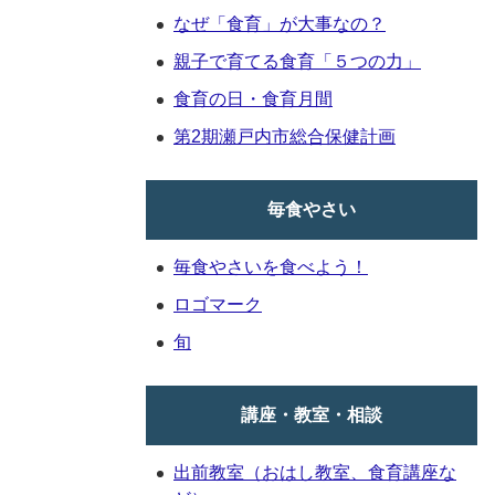
なぜ「食育」が大事なの？
親子で育てる食育「５つの力」
食育の日・食育月間
第2期瀬戸内市総合保健計画
毎食やさい
毎食やさいを食べよう！
ロゴマーク
旬
講座・教室・相談
出前教室（おはし教室、食育講座な