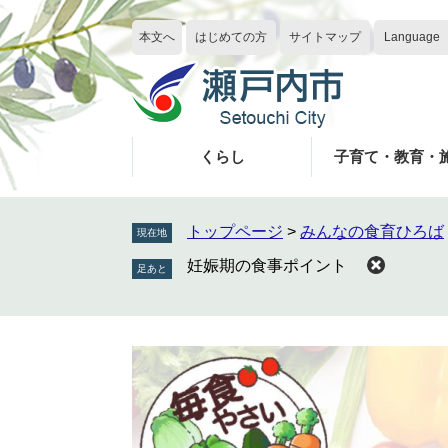
ペ
メ
ー
ニ
本文へ
はじめての方
サイトマップ
Language
ジ
ュ
の
ー
先
を
頭
飛
で
ば
くらし
子育て・教育・
す
し
。
て
本
トップページ
>
みんなの食育ひろば
現在地
文
妊娠期の食事ポイント
へ