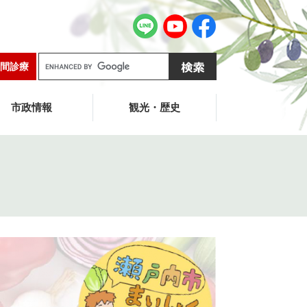
G
間診療
o
o
g
市政情報
観光・歴史
l
e
カ
ス
タ
ム
検
索