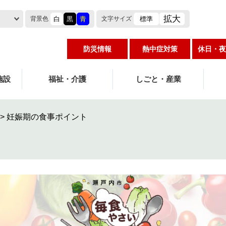
拡大
白
黒
青
標準
背景色
文字
サイズ
防災情報
熱中症対策
休日・夜
施設
福祉・介護
しごと・産業
>
妊娠期の食事ポイント