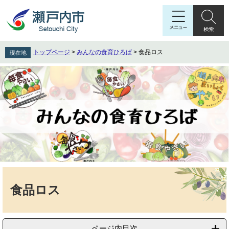
ペ
メ
ー
ニ
ジ
ュ
の
ー
先
を
トップページ
>
みんなの食育ひろば
>
食品ロス
現在地
頭
飛
で
ば
す
し
。
て
本
文
へ
本
文
食品ロス
ページ内目次