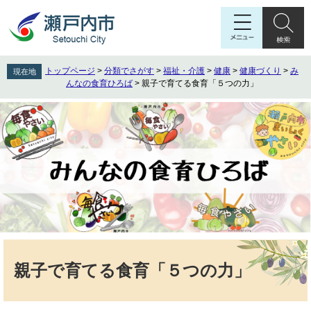
ペ
メ
ー
ニ
ジ
ュ
の
ー
先
を
トップページ
>
分類でさがす
>
福祉・介護
>
健康
>
健康づくり
>
み
現在地
頭
飛
んなの食育ひろば
>
親子で育てる食育「５つの力」
で
ば
す
し
。
て
本
文
へ
本
文
親子で育てる食育「５つの力」