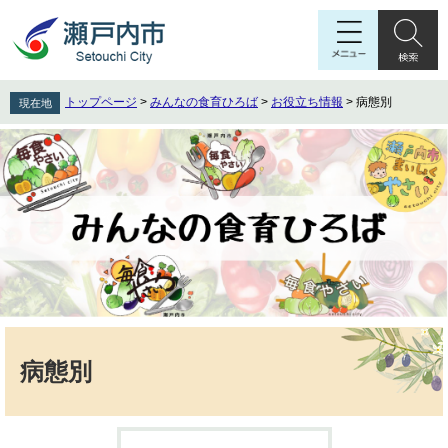
ペ
メ
ー
ニ
ジ
ュ
の
ー
先
を
トップページ
>
みんなの食育ひろば
>
お役立ち情報
>
病態別
現在地
頭
飛
で
ば
す
し
。
て
本
文
へ
本
文
病態別