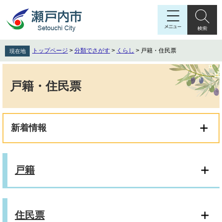
ペ
メ
ー
ニ
ジ
ュ
の
ー
先
を
トップページ
>
分類でさがす
>
くらし
>
戸籍・住民票
現在地
頭
飛
で
ば
本
す
し
文
戸籍・住民票
。
て
本
文
へ
新着情報
戸籍
住民票